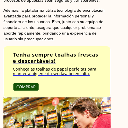
procesos de apuestas sean seguros y transparentes.
Además, la plataforma utiliza tecnología de encriptación
avanzada para proteger la información personal y
financiera de los usuarios. Esto, junto con su equipo de
soporte al cliente, asegura que cualquier problema se
aborde rápidamente, brindando una experiencia de
usuario sin preocupaciones.
Tenha sempre toalhas frescas
e descartáveis!
Conheça as toalhas de papel perfeitas para
manter a higiene do seu lavabo em alta.
COMPRAR