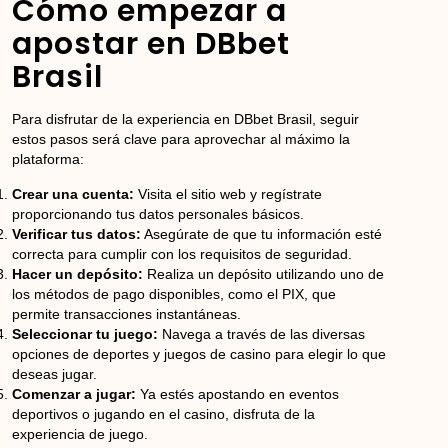
Cómo empezar a
apostar en DBbet
Brasil
Para disfrutar de la experiencia en DBbet Brasil, seguir
estos pasos será clave para aprovechar al máximo la
plataforma:
Crear una cuenta:
Visita el sitio web y regístrate
proporcionando tus datos personales básicos.
Verificar tus datos:
Asegúrate de que tu información esté
correcta para cumplir con los requisitos de seguridad.
Hacer un depósito:
Realiza un depósito utilizando uno de
los métodos de pago disponibles, como el PIX, que
permite transacciones instantáneas.
Seleccionar tu juego:
Navega a través de las diversas
opciones de deportes y juegos de casino para elegir lo que
deseas jugar.
Comenzar a jugar:
Ya estés apostando en eventos
deportivos o jugando en el casino, disfruta de la
experiencia de juego.