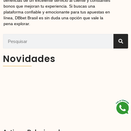
beneficias de un excelente servicio al cliente y constantes
bonos que mejoran tu experiencia. Si buscas una
plataforma confiable y emocionante para tus apuestas en
línea, DBbet Brasil es sin duda una opción que vale la
pena explorar.
Novidades