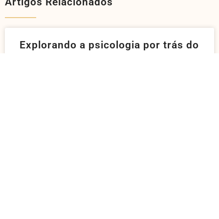
Artigos Relacionados
Explorando a psicologia por trás do
vício em jogos de azar
Explorando a psicologia por trás do vício em
jogos de azarDiga adeus às toalhas de tecido
comuns!Experimente a inovação das toalhas de
papel para lavabo –
VER MAIS
Trender i gambling Hva bør du vite
for å lykkes
Trender i gambling Hva bør du vite for å