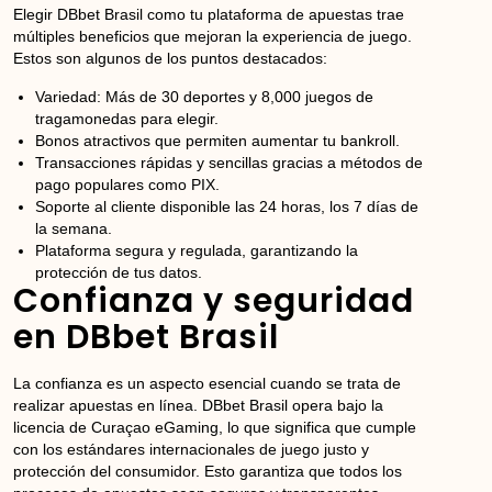
Elegir DBbet Brasil como tu plataforma de apuestas trae
múltiples beneficios que mejoran la experiencia de juego.
Estos son algunos de los puntos destacados:
Variedad: Más de 30 deportes y 8,000 juegos de
tragamonedas para elegir.
Bonos atractivos que permiten aumentar tu bankroll.
Transacciones rápidas y sencillas gracias a métodos de
pago populares como PIX.
Soporte al cliente disponible las 24 horas, los 7 días de
la semana.
Plataforma segura y regulada, garantizando la
protección de tus datos.
Confianza y seguridad
en DBbet Brasil
La confianza es un aspecto esencial cuando se trata de
realizar apuestas en línea. DBbet Brasil opera bajo la
licencia de Curaçao eGaming, lo que significa que cumple
con los estándares internacionales de juego justo y
protección del consumidor. Esto garantiza que todos los