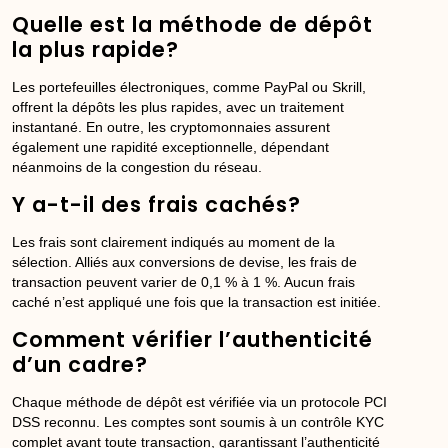
Quelle est la méthode de dépôt
la plus rapide?
Les portefeuilles électroniques, comme PayPal ou Skrill,
offrent la dépôts les plus rapides, avec un traitement
instantané. En outre, les cryptomonnaies assurent
également une rapidité exceptionnelle, dépendant
néanmoins de la congestion du réseau.
Y a-t-il des frais cachés?
Les frais sont clairement indiqués au moment de la
sélection. Alliés aux conversions de devise, les frais de
transaction peuvent varier de 0,1 % à 1 %. Aucun frais
caché n’est appliqué une fois que la transaction est initiée.
Comment vérifier l’authenticité
d’un cadre?
Chaque méthode de dépôt est vérifiée via un protocole PCI
DSS reconnu. Les comptes sont soumis à un contrôle KYC
complet avant toute transaction, garantissant l’authenticité