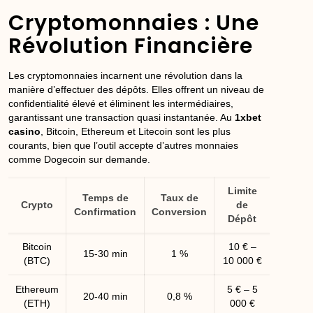
Cryptomonnaies : Une
Révolution Financière
Les cryptomonnaies incarnent une révolution dans la
manière d’effectuer des dépôts. Elles offrent un niveau de
confidentialité élevé et éliminent les intermédiaires,
garantissant une transaction quasi instantanée. Au
1xbet
casino
, Bitcoin, Ethereum et Litecoin sont les plus
courants, bien que l’outil accepte d’autres monnaies
comme Dogecoin sur demande.
Limite
Temps de
Taux de
Crypto
de
Confirmation
Conversion
Dépôt
Bitcoin
10 € –
15-30 min
1 %
(BTC)
10 000 €
Ethereum
5 € – 5
20-40 min
0,8 %
(ETH)
000 €