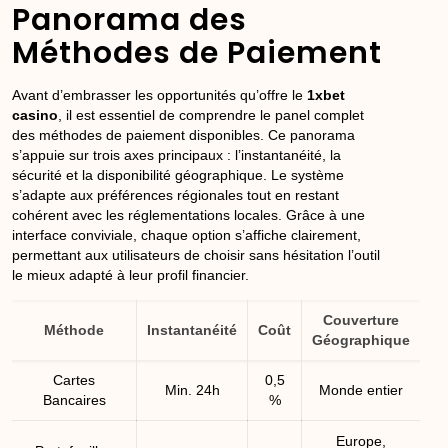
Panorama des
Méthodes de Paiement
Avant d’embrasser les opportunités qu’offre le
1xbet
casino
, il est essentiel de comprendre le panel complet
des méthodes de paiement disponibles. Ce panorama
s’appuie sur trois axes principaux : l’instantanéité, la
sécurité et la disponibilité géographique. Le système
s’adapte aux préférences régionales tout en restant
cohérent avec les réglementations locales. Grâce à une
interface conviviale, chaque option s’affiche clairement,
permettant aux utilisateurs de choisir sans hésitation l’outil
le mieux adapté à leur profil financier.
Couverture
Méthode
Instantanéité
Coût
Géographique
Cartes
0,5
Min. 24h
Monde entier
Bancaires
%
Europe,