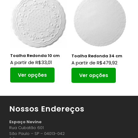
Toalha Redonda 10 cm
Toalha Redonda 34 cm
A partir de
R$
33,01
A partir de
R$
479,92
Ver opções
Ver opções
Nossos Endereços
Espaço Nevine
Rua Cubatão 601
São Paulo – SP – 04013-042