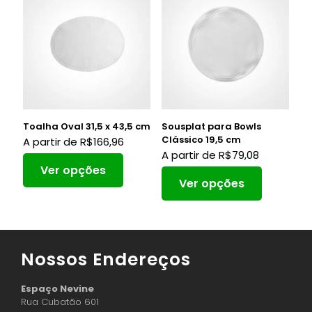
Toalha Oval 31,5 x 43,5 cm
Sousplat para Bowls
Clássico 19,5 cm
A partir de
R$
166,96
A partir de
R$
79,08
Ver opções
Ver opções
Nossos Endereços
Espaço Nevine
Rua Cubatão 601