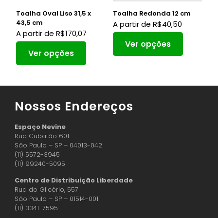
Toalha Oval Liso 31,5 x
Toalha Redonda 12 cm
43,5 cm
A partir de
R$
40,50
A partir de
R$
170,07
Ver opções
Ver opções
Nossos Endereços
Espaço Nevine
Rua Cubatão 601
São Paulo – SP – 04013-042
(11) 5572-3945
(11) 99240-5095
Centro de Distribuição Liberdade
Rua do Glicério, 557
São Paulo – SP – 01514-001
(11) 3341-7595