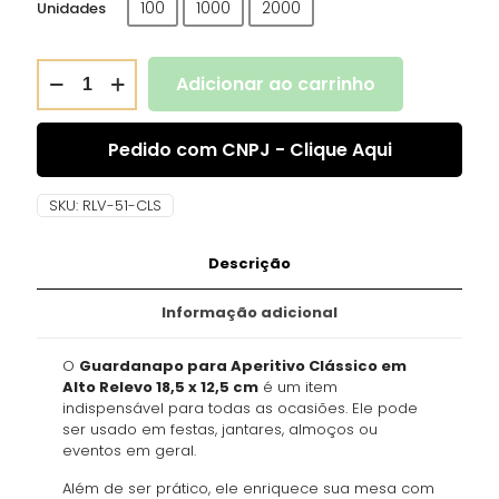
100
1000
2000
Unidades
Adicionar ao carrinho
Pedido com CNPJ - Clique Aqui
SKU:
RLV-51-CLS
Descrição
Informação adicional
O
Guardanapo para Aperitivo Clássico em
Alto Relevo 18,5 x 12,5 cm
é um item
indispensável para todas as ocasiões. Ele pode
ser usado em festas, jantares, almoços ou
eventos em geral.
Além de ser prático, ele enriquece sua mesa com