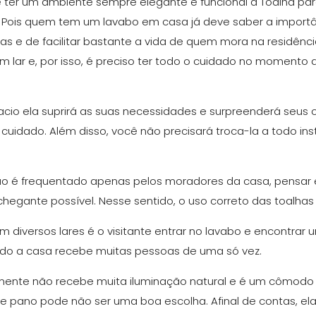
 ter um ambiente sempre elegante e funcional a Toalha p
l. Pois quem tem um lavabo em casa já deve saber a importâ
tas e de facilitar bastante a vida de quem mora na residênci
m lar e, por isso, é preciso ter todo o cuidado no momento 
o ela suprirá as suas necessidades e surpreenderá seus 
 cuidado. Além disso, você não precisará troca-la a todo 
o é frequentado apenas pelos moradores da casa, pensar 
nchegante possível. Nesse sentido, o uso correto das toalhas
diversos lares é o visitante entrar no lavabo e encontrar
ndo a casa recebe muitas pessoas de uma só vez.
mente não recebe muita iluminação natural e é um cômodo 
de pano pode não ser uma boa escolha. Afinal de contas, 