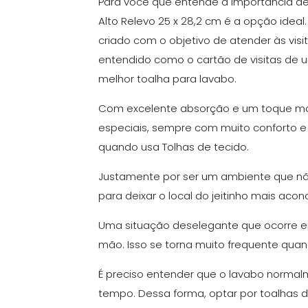
Para você que entende a importância de
Alto Relevo 25 x 28,2 cm é a opção idea
criado com o objetivo de atender às visi
entendido como o cartão de visitas de u
melhor toalha para lavabo.
Com excelente absorção e um toque maci
especiais, sempre com muito conforto e
quando usa Tolhas de tecido.
Justamente por ser um ambiente que nã
para deixar o local do jeitinho mais aco
Uma situação deselegante que ocorre em 
mão. Isso se torna muito frequente qua
É preciso entender que o lavabo normal
tempo. Dessa forma, optar por toalhas 