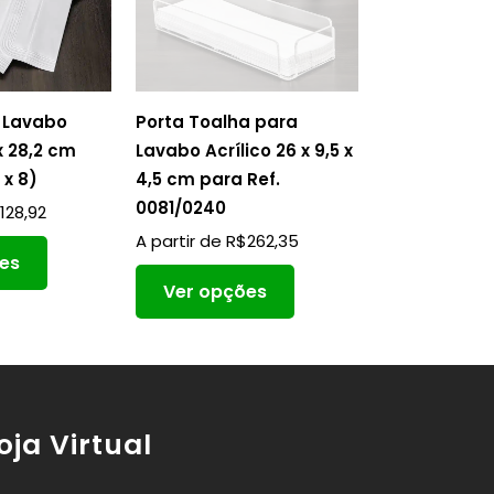
 Lavabo
Porta Toalha para
x 28,2 cm
Lavabo Acrílico 26 x 9,5 x
 x 8)
4,5 cm para Ref.
0081/0240
$
128,92
A partir de
R$
262,35
es
Ver opções
oja Virtual