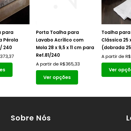
a para
Porta Toalha para
Toalha para
a Pérola
Lavabo Acrílico com
Clássica 25 
1/ 240
Mola 28 x 9,5 x 11 cm para
(dobrada 25
Ref.81/240
$
373,37
A partir de
R
A partir de
R$
365,33
es
Ver opçõ
Ver opções
Sobre Nós
L