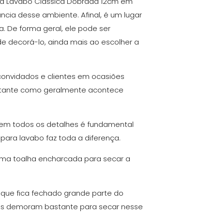
ara Lavabo Clássica Dobrada 12cm em
ncia desse ambiente. Afinal, é um lugar
a. De forma geral, ele pode ser
de decorá-lo, ainda mais ao escolher a
convidados e clientes em ocasiões
instante como geralmente acontece
em todos os detalhes é fundamental
 para lavabo faz toda a diferença.
 uma toalha encharcada para secar a
que fica fechado grande parte do
elas demoram bastante para secar nesse