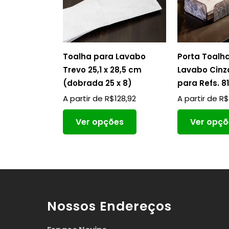
Toalha para Lavabo
Porta Toalh
Trevo 25,1 x 28,5 cm
Lavabo Cinz
(dobrada 25 x 8)
para Refs. 8
A partir de
R$
128,92
A partir de
R
Ver opções
Ver opçõ
Nossos Endereços