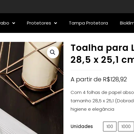
vabo
Protetores
Tampa Protetora
Biokli
Toalha para 
28,5 x 25,1 c
A partir de
R$
128,92
Com 4 folhas de papel absor
tamanho 28,5 x 25,1 (Dobrad
higiene e elegância
Unidades
100
1000