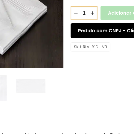
Adicionar 
Pedido com CNPJ - Cli
SKU:
RLV-81D-LVB