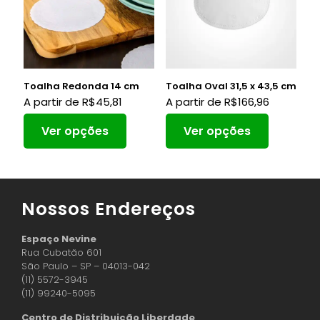
Toalha Redonda 14 cm
Toalha Oval 31,5 x 43,5 cm
A partir de
R$
45,81
A partir de
R$
166,96
Ver opções
Ver opções
Nossos Endereços
Espaço Nevine
Rua Cubatão 601
São Paulo – SP – 04013-042
(11) 5572-3945
(11) 99240-5095
Centro de Distribuição Liberdade