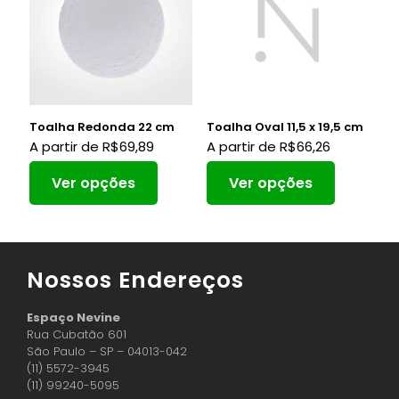
Toalha Redonda 22 cm
Toalha Oval 11,5 x 19,5 cm
A partir de
R$
69,89
A partir de
R$
66,26
Ver opções
Ver opções
Nossos Endereços
Espaço Nevine
Rua Cubatão 601
São Paulo – SP – 04013-042
(11) 5572-3945
(11) 99240-5095