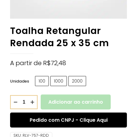
Toalha Retangular
Rendada 25 x 35 cm
A partir de
R$
72,48
100
1000
2000
Unidades
Adicionar ao carrinho
Pedido com CNPJ - Clique Aqui
SKU:
RLV-757-RDD