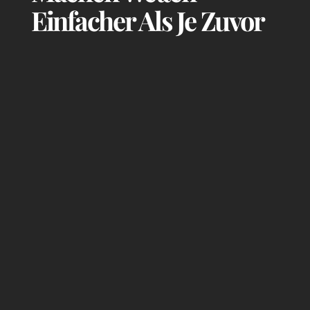
Einfacher Als Je Zuvor