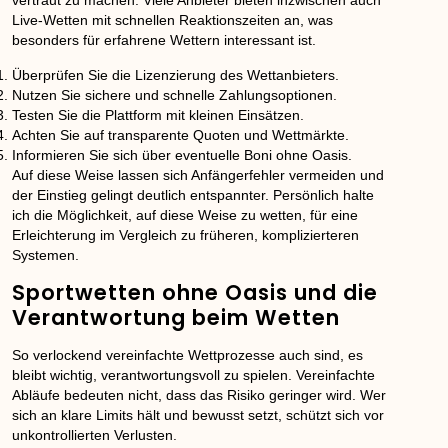
vertraut zu machen. Viele Anbieter bieten inzwischen auch
Live-Wetten mit schnellen Reaktionszeiten an, was
besonders für erfahrene Wettern interessant ist.
Überprüfen Sie die Lizenzierung des Wettanbieters.
Nutzen Sie sichere und schnelle Zahlungsoptionen.
Testen Sie die Plattform mit kleinen Einsätzen.
Achten Sie auf transparente Quoten und Wettmärkte.
Informieren Sie sich über eventuelle Boni ohne Oasis.
Auf diese Weise lassen sich Anfängerfehler vermeiden und
der Einstieg gelingt deutlich entspannter. Persönlich halte
ich die Möglichkeit, auf diese Weise zu wetten, für eine
Erleichterung im Vergleich zu früheren, komplizierteren
Systemen.
Sportwetten ohne Oasis und die
Verantwortung beim Wetten
So verlockend vereinfachte Wettprozesse auch sind, es
bleibt wichtig, verantwortungsvoll zu spielen. Vereinfachte
Abläufe bedeuten nicht, dass das Risiko geringer wird. Wer
sich an klare Limits hält und bewusst setzt, schützt sich vor
unkontrollierten Verlusten.