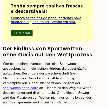
Tenha sempre toalhas frescas
e descartáveis!
Conheça as toalhas de papel perfeitas para
manter a higiene do seu lavabo em alta.
COMPRAR
Der Einfluss von Sportwetten
ohne Oasis auf den Wettprozess
Wer schon einmal versucht hat, eine Sportwette
abzugeben, kennt die kleinen Hürden, die dabei häufig
auftauchen. Besonders der Zwischenschritt über
Plattformen wie Oasis kann den Ablauf unnötig
verkomplizieren. Genau hier setzt das Konzept der
sportwetten ohne oasis
an – indem es den Weg zur Wette
deutlich kürzer und direkter macht. Ohne diesen Umweg
wird das Platzieren von Wetten nicht nur schneller, sondern
auch transparenter und nutzerfreundlicher.