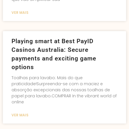
VER MAIS
Playing smart at Best PayID
Casinos Australia: Secure
payments and exciting game
options
Toalhas para lavabo: Mais do que
praticidade!Surpreenda-se com a maciez e
absorção excepcionais das nossas toalhas de
papel para lavabo.COMPRAR In the vibrant world of
online
VER MAIS