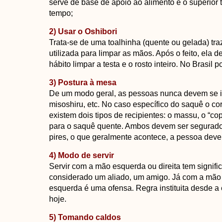
serve de base de apoio ao alimento e o superior
tempo;
2) Usar o Oshibori
Trata-se de uma toalhinha (quente ou gelada) tra
utilizada para limpar as mãos. Após o feito, ela
hábito limpar a testa e o rosto inteiro. No Brasil
3) Postura à mesa
De um modo geral, as pessoas nunca devem se in
misoshiru, etc. No caso específico do saquê o cor
existem dois tipos de recipientes: o massu, o “co
para o saquê quente. Ambos devem ser segurad
pires, o que geralmente acontece, a pessoa deve 
4) Modo de servir
Servir com a mão esquerda ou direita tem signifi
considerado um aliado, um amigo. Já com a mão e
esquerda é uma ofensa. Regra instituita desde a 
hoje.
5) Tomando caldos