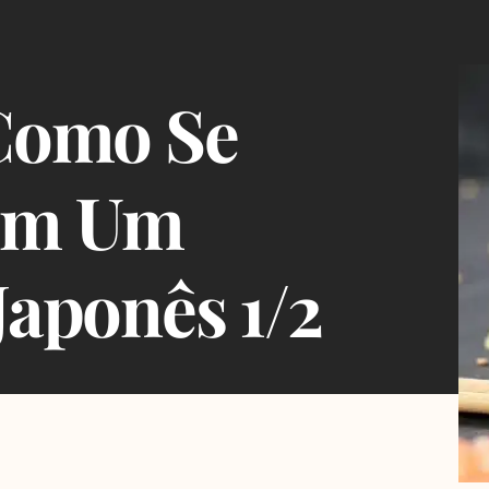
 Como Se
Em Um
Japonês 1/2