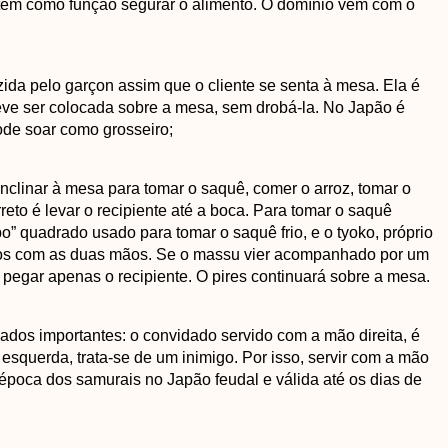
 tem como função segurar o alimento. O domínio vem com o
zida pelo garçon assim que o cliente se senta à mesa. Ela é
 deve ser colocada sobre a mesa, sem drobá-la. No Japão é
 pode soar como grosseiro;
clinar à mesa para tomar o saquê, comer o arroz, tomar o
reto é levar o recipiente até a boca. Para tomar o saquê
po” quadrado usado para tomar o saquê frio, e o tyoko, próprio
os com as duas mãos. Se o massu vier acompanhado por um
pegar apenas o recipiente. O pires continuará sobre a mesa.
cados importantes: o convidado servido com a mão direita, é
squerda, trata-se de um inimigo. Por isso, servir com a mão
época dos samurais no Japão feudal e válida até os dias de