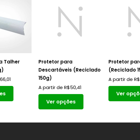
a Talher
Protetor para
Protetor par
g)
Descartáveis (Reciclado
(Reciclado 
150g)
$
66,01
A partir de
R
A partir de
R$
50,41
es
Ver opçõ
Ver opções