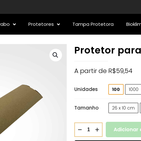
vabo
Protetores
Tampa Protetora
Biokli
Protetor para
A partir de
R$
59,54
Unidades
100
1000
Tamanho
26 x 10 cm
Adicionar 