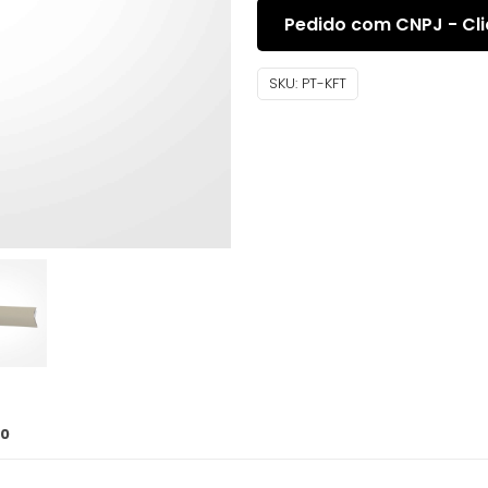
Pedido com CNPJ - Cli
SKU:
PT-KFT
0