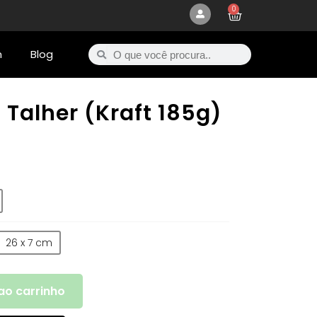
0
m
Blog
 Talher (Kraft 185g)
26 x 7 cm
ao carrinho