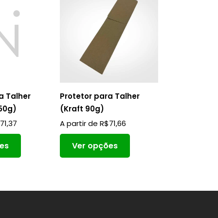
a Talher
Protetor para Talher
150g)
(Kraft 90g)
$
71,37
A partir de
R$
71,66
es
Ver opções