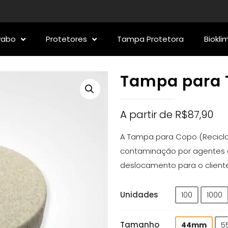
vabo
Protetores
Tampa Protetora
Biokli
Tampa para 
A partir de
R$
87,90
A Tampa para Copo (Reciclad
contaminação por agentes e
deslocamento para o client
Unidades
100
1000
Tamanho
44mm
5