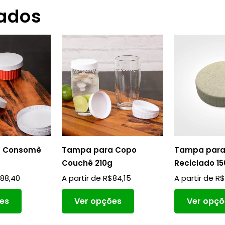
nados
a Consomê
Tampa para Copo
Tampa par
g
Couchê 210g
Reciclado 1
$
88,40
A partir de
R$
84,15
A partir de
R
es
Ver opções
Ver opçõ