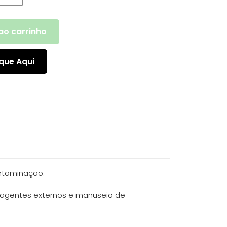
ao carrinho
que Aqui
ontaminação.
r agentes externos e manuseio de