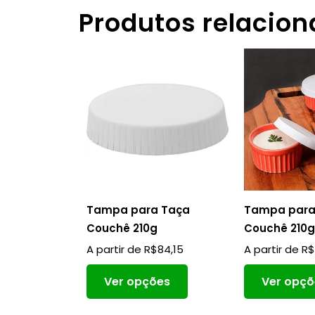
Produtos relacio
Tampa para Taça
Tampa par
Couchê 210g
Couchê 210
A partir de
R$
84,15
A partir de
R
Ver opções
Ver opçõ