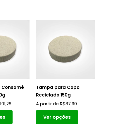
a Consomê
Tampa para Copo
50g
Reciclado 150g
$
101,28
A partir de
R$
87,90
es
Ver opções