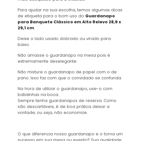
Para ajudar na sua escolha, temos algumas dicas
de etiqueta para o bom uso do
Guardanapo
para Banquete Clássico em Alto Relevo 28,9 x
29,1 cm
:
Deixe o lado usado dobrado ou virado para
baixo.
Não amasse o guardanapo na mesa pois é
extremamente deselegante.
Não misture o guardanapo de papel com o de
pano. Isso faz com que o convidado se confunda.
Na hora de utilizar o guardanapo, use-o com
batidinhas na boca.
Sempre tenha guardanapos de reserva. Como
são descartáveis, é de boa prática deixar a
vontade, ou seja, não economize.
O que diferencia nosso guardanapo e o torna um
sucesso em sua mesa ou evento? Sua qualidade,