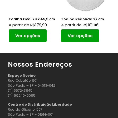
Toalha Oval 29 x 45,5 cm
Toalha Redonda 27 cm
A partir de
R$
179,90
A partir de
R$
101,46
Ver opções
Ver opções
Nossos Endereços
Espaço Nevine
Rua Cubatão 601
São Paulo – SP – 04013-042
(11) 5572-3945
(11) 99240-5095
Centro de Distribuição Liberdade
Rua do Glicério, 557
São Paulo – SP – 01514-001