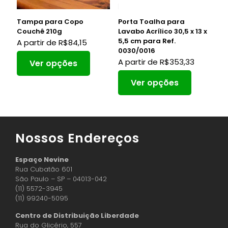
Tampa para Copo
Porta Toalha para
Couchê 210g
Lavabo Acrílico 30,5 x 13 x
5,5 cm para Ref.
A partir de
R$
84,15
0030/0016
A partir de
R$
353,33
Ver opções
Ver opções
Nossos Endereços
Espaço Nevine
Rua Cubatão 601
São Paulo – SP – 04013-042
(11) 5572-3945
(11) 99240-5095
Centro de Distribuição Liberdade
Rua do Glicério, 557